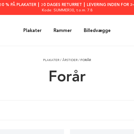
: 30 % PÅ PLAKATER ┃ 30 DAGES RETURRET ┃ LEVERING INDEN FOR 2
Kode: SUMMER30
, t.o.m. 7.8
Plakater
Rammer
Billedvægge
PLAKATER
/
ÅRSTIDER
/
FORÅR
Forår