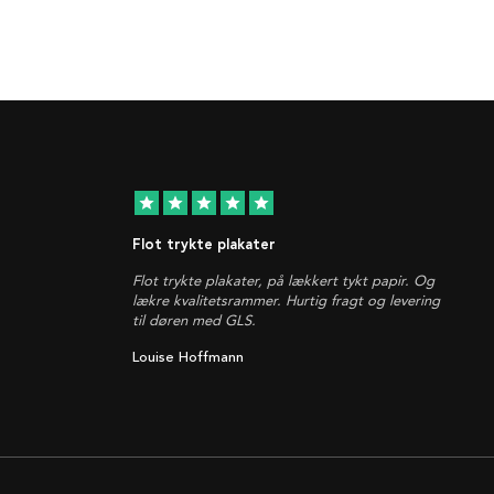
star
star
star
star
star
Flot trykte plakater
Flot trykte plakater, på lækkert tykt papir. Og
lækre kvalitetsrammer. Hurtig fragt og levering
til døren med GLS.
Louise Hoffmann