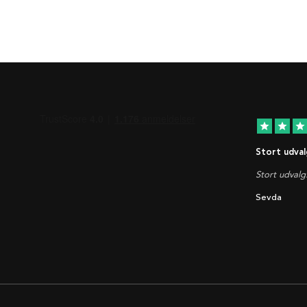
star
star
star
Stort udval
Stort udvalg
Sevda