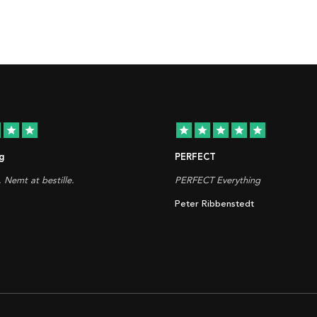
star
star
star
star
star
star
star
g
PERFECT
. Nemt at bestille.
PERFECT Everything
Peter Ribbenstedt